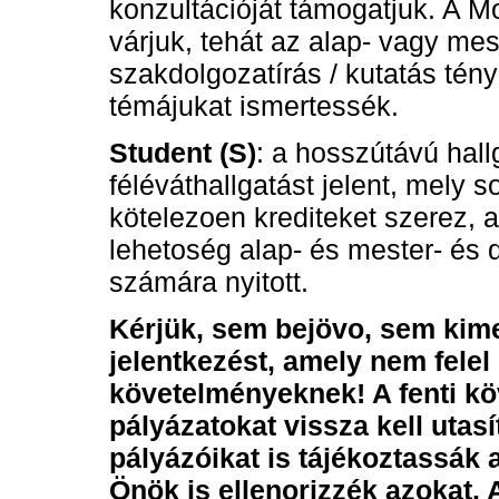
konzultációját támogatjuk. A Mo
várjuk, tehát az alap- vagy mes
szakdolgozatírás / kutatás tény
témájukat ismertessék.
Student (S)
: a hosszútávú hal
féléváthallgatást jelent, mely s
kötelezoen krediteket szerez, 
lehetoség alap- és mester- és 
számára nyitott.
Kérjük, sem bejövo, sem kim
jelentkezést, amely nem felel
követelményeknek! A fenti k
pályázatokat vissza kell utas
pályázóikat is tájékoztassák a
Önök is ellenorizzék azokat. 