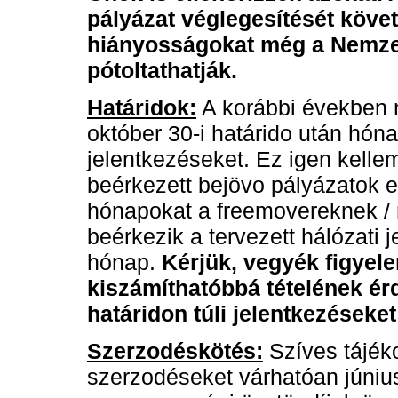
pályázat véglegesítését követ
hiányosságokat még a Nemzeti
pótoltathatják.
Határidok:
A korábbi években ne
október 30-i határido után hóna
jelentkezéseket. Ez igen kelle
beérkezett bejövo pályázatok e
hónapokat a freemovereknek / 
beérkezik a tervezett hálózati
hónap.
Kérjük, vegyék figyel
kiszámíthatóbbá tételének ér
határidon túli jelentkezések
Szerzodéskötés:
Szíves tájéko
szerzodéseket várhatóan június