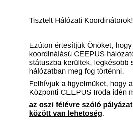
Tisztelt Hálózati Koordinátorok!
Ezúton értesítjük Önöket, hogy
koordinálású CEEPUS hálózatok
státuszba kerültek, legkésobb 
hálózatban meg fog történni.
Felhívjuk a figyelmüket, hogy a
Központi CEEPUS Iroda idén m
az oszi félévre szóló pályázat
között van lehetoség
.