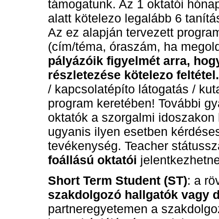
támogatunk. Az 1 oktatói hóna
alatt kötelezo legalább 6 tanít
Az ez alapján tervezett program
(cím/téma, óraszám, ha megoldh
pályázóik figyelmét arra, hog
részletezése kötelezo feltétel.
/ kapcsolatépíto látogatás / k
program keretében! További gya
oktatók a szorgalmi idoszakon k
ugyanis ilyen esetben kérdéses
tevékenység. Teacher státuss
foállású oktatói
jelentkezhetne
Short Term Student (ST)
: a rö
szakdolgozó hallgatók vagy 
partneregyetemen a szakdolgoz