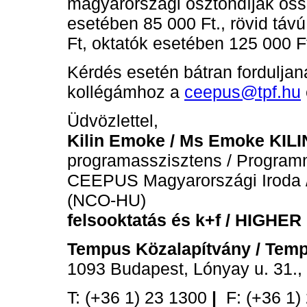
magyarországi ösztöndíjak öss
esetében 85 000 Ft., rövid táv
Ft, oktatók esetében 125 000 F
Kérdés esetén bátran fordulj
kollégámhoz a
ceepus@tpf.hu
Üdvözlettel,
Kilin Emoke
/
Ms Emoke KILI
programasszisztens / Program
CEEPUS Magyarországi Iroda 
(NCO-HU)
felsooktatás és k+f / HIGH
Tempus Közalapítvány / Temp
1093 Budapest, Lónyay u. 31.,
T: (+36 1) 23 1300
|
F: (+36 1)