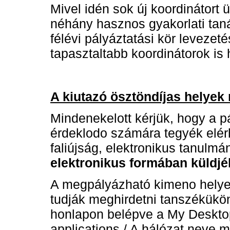
Mivel idén sok új koordinátor
néhány hasznos gyakorlati taná
félévi pályáztatási kör leveze
tapasztaltabb koordinátorok is 
A kiutazó ösztöndíjas helyek
Mindenekelott kérjük, hogy a pá
érdeklodo számára tegyék elérh
faliújság, elektronikus tanulmá
elektronikus formában küldj
A megpályázható kimeno helyek
tudják meghirdetni tanszékükö
honlapon belépve a My Deskto
applications / A hálózat neve m