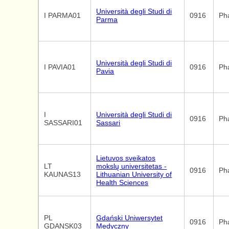
Università degli Studi di
I PARMA01
0916
Ph
Parma
Università degli Studi di
I PAVIA01
0916
Ph
Pavia
I
Università degli Studi di
0916
Ph
SASSARI01
Sassari
Lietuvos sveikatos
LT
mokslų universitetas -
0916
Ph
KAUNAS13
Lithuanian University of
Health Sciences
PL
Gdański Uniwersytet
0916
Ph
GDANSK03
Medyczny