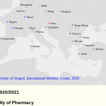
Düsseldorf
Halle
Leuven
Praha
Kraków
Nancy
Angers
Graz
Targu Mureş
Ljubljana
Limoges
Pavia
Parma
Craiova
Varna
de Compostela
Plovdiv
Istanbul
Sassari
Ankara
Izmir
ersity of Szeged, International Mobility Centre, 2020
020/2021
lty of Pharmacy