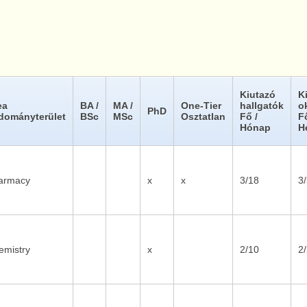
Kiutazó
K
ea
BA /
MA /
One-Tier
hallgatók
o
PhD
dományterület
BSc
MSc
Osztatlan
Fő /
F
Hónap
H
Gdansk
armacy
x
x
3/18
3
emistry
x
2/10
2