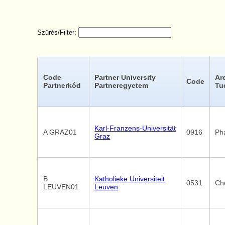
Szűrés/Filter:
Code
Partner University
Ar
Code
Partnerkód
Partneregyetem
Tu
Karl-Franzens-Universität
A GRAZ01
0916
Ph
Graz
B
Katholieke Universiteit
0531
Ch
LEUVEN01
Leuven