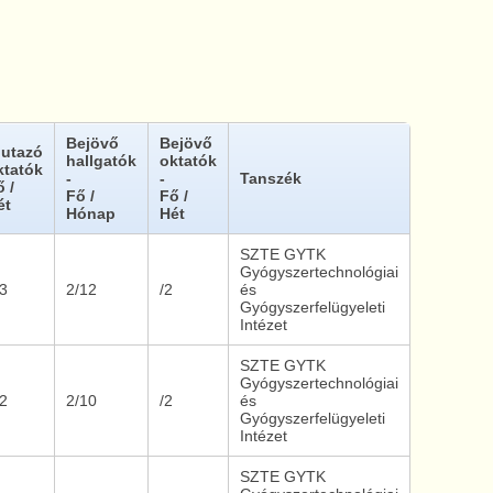
Bejövő
Bejövő
iutazó
hallgatók
oktatók
ktatók
-
-
Tanszék
ő /
Fő /
Fő /
ét
Hónap
Hét
SZTE GYTK
Gyógyszertechnológiai
/3
2/12
/2
és
Gyógyszerfelügyeleti
Intézet
SZTE GYTK
Gyógyszertechnológiai
/2
2/10
/2
és
Gyógyszerfelügyeleti
Intézet
SZTE GYTK