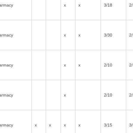
armacy
x
x
3/18
2
armacy
x
x
3/30
2
armacy
x
x
2/10
2
armacy
x
2/10
2
armacy
x
x
x
x
3/15
3