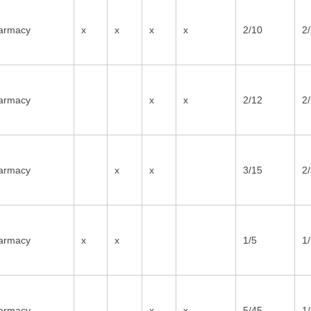
armacy
x
x
x
x
2/10
2
armacy
x
x
2/12
2
armacy
x
x
3/15
2
armacy
x
x
1/5
1
armacy
x
x
5/45
1