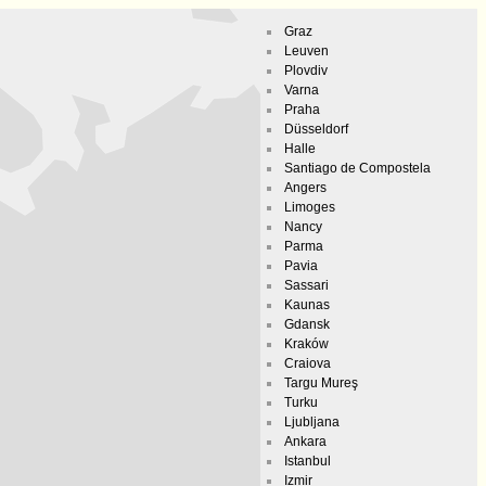
Graz
Leuven
Plovdiv
Varna
Praha
Düsseldorf
Halle
Santiago de Compostela
Angers
Limoges
Nancy
Parma
Pavia
Sassari
Kaunas
Gdansk
Kraków
Craiova
Targu Mureş
Turku
Ljubljana
Ankara
Istanbul
Izmir