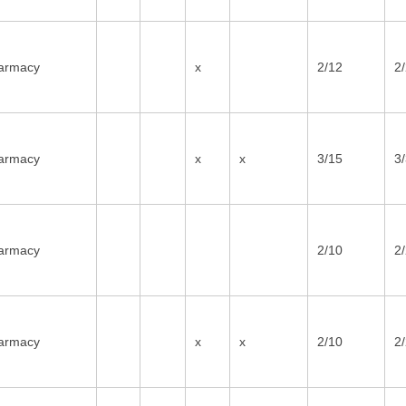
armacy
x
2/12
2
armacy
x
x
3/15
3
armacy
2/10
2
armacy
x
x
2/10
2