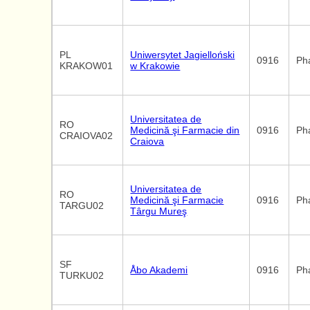
PL
Uniwersytet Jagielloński
0916
Ph
KRAKOW01
w Krakowie
Universitatea de
RO
Medicină şi Farmacie din
0916
Ph
CRAIOVA02
Craiova
Universitatea de
RO
Medicină şi Farmacie
0916
Ph
TARGU02
Târgu Mureş
SF
Åbo Akademi
0916
Ph
TURKU02