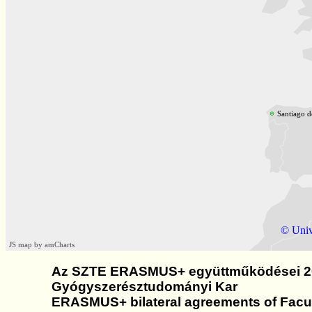
Santiago 
© Univ
JS map by amCharts
Az SZTE ERASMUS+ együttműködései 2
Gyógyszerésztudományi Kar
ERASMUS+ bilateral agreements of Facu