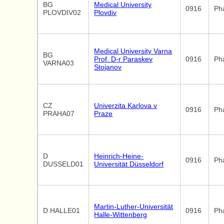
BG
Medical University
0916
Ph
PLOVDIV02
Plovdiv
Medical University Varna
BG
Prof. D-r Paraskev
0916
Ph
VARNA03
Stojanov
CZ
Univerzita Karlova v
0916
Ph
PRAHA07
Praze
D
Heinrich-Heine-
0916
Ph
DUSSELD01
Universität Düsseldorf
Martin-Luther-Universität
D HALLE01
0916
Ph
Halle-Wittenberg