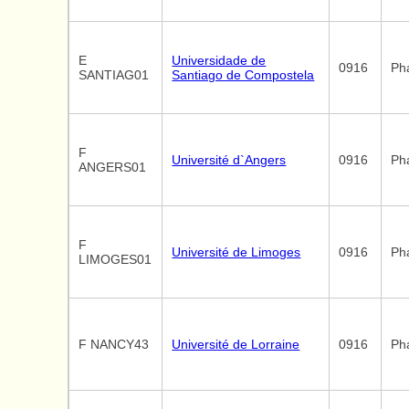
E
Universidade de
0916
Ph
SANTIAG01
Santiago de Compostela
F
Université d`Angers
0916
Ph
ANGERS01
F
Université de Limoges
0916
Ph
LIMOGES01
F NANCY43
Université de Lorraine
0916
Ph