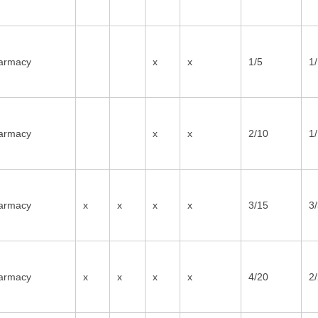
armacy
x
x
1/5
1
armacy
x
x
2/10
1
armacy
x
x
x
x
3/15
3
armacy
x
x
x
x
4/20
2