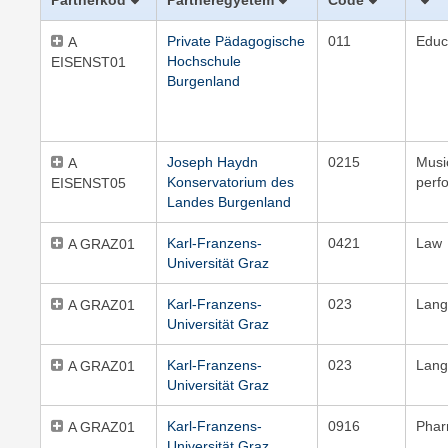
Partnerkód
Partneregyetem
Code
Private Pädagogische
011
Educ
A
Hochschule
EISENST01
Burgenland
Joseph Haydn
0215
Musi
A
Konservatorium des
perf
EISENST05
Landes Burgenland
Karl-Franzens-
0421
Law
A GRAZ01
Universität Graz
Karl-Franzens-
023
Lang
A GRAZ01
Universität Graz
Karl-Franzens-
023
Lang
A GRAZ01
Universität Graz
Karl-Franzens-
0916
Pha
A GRAZ01
Universität Graz