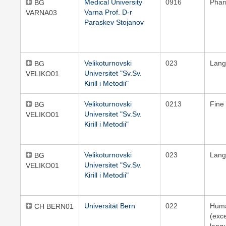
Medical University
0916
Pha
BG
Varna Prof. D-r
VARNA03
Paraskev Stojanov
Velikoturnovski
023
Lang
BG
Universitet "Sv.Sv.
VELIKO01
Kirill i Metodii"
Velikoturnovski
0213
Fine 
BG
Universitet "Sv.Sv.
VELIKO01
Kirill i Metodii"
Velikoturnovski
023
Lang
BG
Universitet "Sv.Sv.
VELIKO01
Kirill i Metodii"
Universität Bern
022
Huma
CH BERN01
(exc