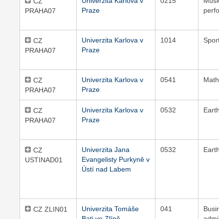
Univerzita Karlova v
0215
Musi
CZ
Praze
perf
PRAHA07
Univerzita Karlova v
1014
Spor
CZ
Praze
PRAHA07
Univerzita Karlova v
0541
Math
CZ
Praze
PRAHA07
Univerzita Karlova v
0532
Eart
CZ
Praze
PRAHA07
Univerzita Jana
0532
Eart
CZ
Evangelisty Purkyně v
USTINAD01
Ústí nad Labem
Univerzita Tomáše
041
Busi
CZ ZLIN01
Bati ve Zlíně
admi