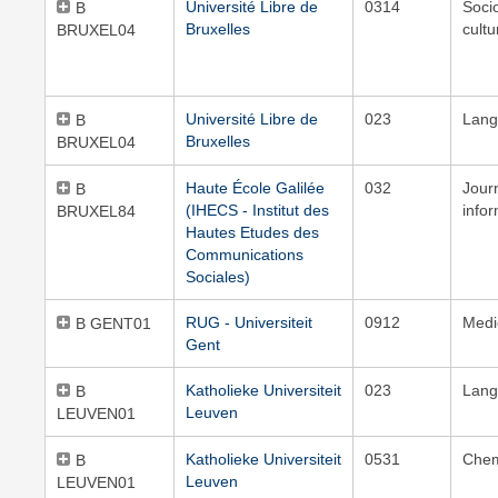
Université Libre de
0314
Soci
B
Bruxelles
cultu
BRUXEL04
Université Libre de
023
Lang
B
Bruxelles
BRUXEL04
Haute École Galilée
032
Jour
B
(IHECS - Institut des
info
BRUXEL84
Hautes Etudes des
Communications
Sociales)
RUG - Universiteit
0912
Medi
B GENT01
Gent
Katholieke Universiteit
023
Lang
B
Leuven
LEUVEN01
Katholieke Universiteit
0531
Chem
B
Leuven
LEUVEN01