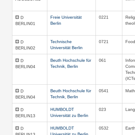
Freie Universität
0221
Reli
D
Berlin
theo
BERLIN01
Technische
0721
Food
D
Universität Berlin
BERLIN02
Beuth Hochschule für
061
Info
D
Technik, Berlin
Comm
BERLIN04
Tech
(ICT
Beuth Hochschule für
0541
Math
D
Technik, Berlin
BERLIN04
HUMBOLDT
023
Lang
D
Universität zu Berlin
BERLIN13
HUMBOLDT
0532
Eart
D
Universität zu Berlin
BERLIN13