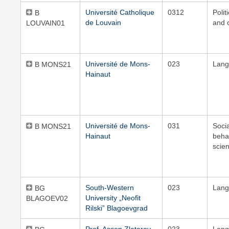
Université Catholique
0312
Polit
B
de Louvain
and c
LOUVAIN01
Université de Mons-
023
Lang
B MONS21
Hainaut
Université de Mons-
031
Soci
B MONS21
Hainaut
beha
scie
South-Western
023
Lang
BG
University „Neofit
BLAGOEV02
Rilski” Blagoevgrad