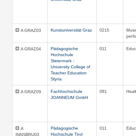
Kunstuniversität Graz
0215
Musi
A GRAZ03
perf
Pädagogische
011
Educ
A GRAZ04
Hochschule
Steiermark -
University College of
Teacher Education
Styria
Fachhochschule
091
Heal
A GRAZ09
JOANNEUM GmbH
Pädagogische
011
Educ
A
Hochschule Tirol
INNSBRU03