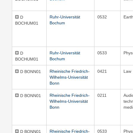
Ruhr-Universität
0532
Eart
D
Bochum
BOCHUM01
Ruhr-Universität
0533
Phys
D
Bochum
BOCHUM01
Rheinische Friedrich-
0421
Law
D BONN01
Wilhelms-Universität
Bonn
Rheinische Friedrich-
0211
Audi
D BONN01
Wilhelms-Universität
tech
Bonn
medi
Rheinische Friedrich-
0533
Phys
D BONN01