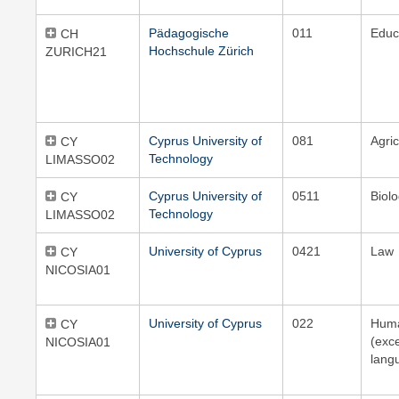
Pädagogische
011
Educ
CH
Hochschule Zürich
ZURICH21
Cyprus University of
081
Agric
CY
Technology
LIMASSO02
Cyprus University of
0511
Biol
CY
Technology
LIMASSO02
University of Cyprus
0421
Law
CY
NICOSIA01
University of Cyprus
022
Huma
CY
(exc
NICOSIA01
lang