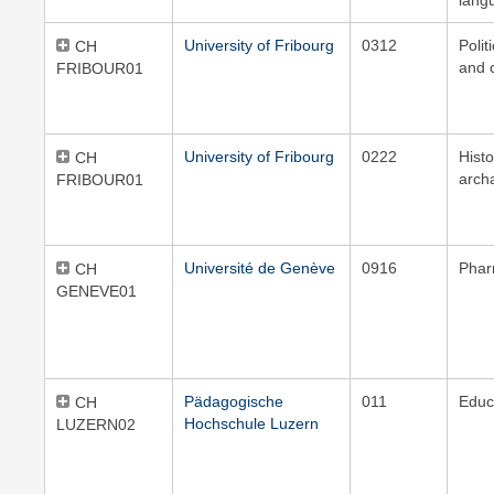
lang
University of Fribourg
0312
Polit
CH
and c
FRIBOUR01
University of Fribourg
0222
Hist
CH
arch
FRIBOUR01
Université de Genève
0916
Pha
CH
GENEVE01
Pädagogische
011
Educ
CH
Hochschule Luzern
LUZERN02