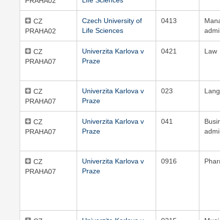
Life Sciences
PRAHA02
Czech University of
0413
Man
CZ
Life Sciences
admi
PRAHA02
Univerzita Karlova v
0421
Law
CZ
Praze
PRAHA07
Univerzita Karlova v
023
Lang
CZ
Praze
PRAHA07
Univerzita Karlova v
041
Busi
CZ
Praze
admi
PRAHA07
Univerzita Karlova v
0916
Pha
CZ
Praze
PRAHA07