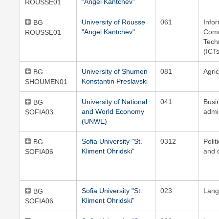
"Angel Kantchev"
ROUSSE01
University of Rousse
061
Info
BG
"Angel Kantchev"
Comm
ROUSSE01
Tech
(ICT
University of Shumen
081
Agric
BG
Konstantin Preslavski
SHOUMEN01
University of National
041
Busi
BG
and World Economy
admi
SOFIA03
(UNWE)
Sofia University "St.
0312
Polit
BG
Kliment Ohridski"
and c
SOFIA06
Sofia University "St.
023
Lang
BG
Kliment Ohridski"
SOFIA06