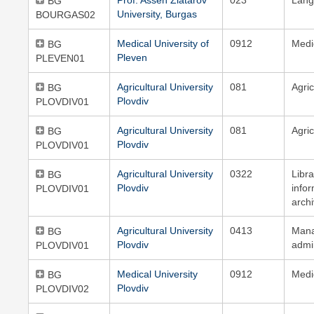
Prof. Assen Zlatarov
023
Lang
BG
University, Burgas
BOURGAS02
Medical University of
0912
Medi
BG
Pleven
PLEVEN01
Agricultural University
081
Agric
BG
Plovdiv
PLOVDIV01
Agricultural University
081
Agric
BG
Plovdiv
PLOVDIV01
Agricultural University
0322
Libra
BG
Plovdiv
info
PLOVDIV01
archi
Agricultural University
0413
Man
BG
Plovdiv
admi
PLOVDIV01
Medical University
0912
Medi
BG
Plovdiv
PLOVDIV02