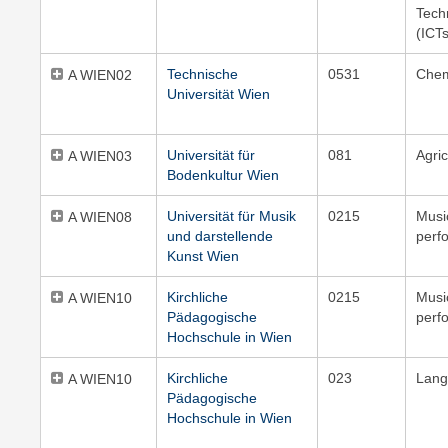
Tech
(ICT
Technische
0531
Chem
A WIEN02
Universität Wien
Universität für
081
Agric
A WIEN03
Bodenkultur Wien
Universität für Musik
0215
Musi
A WIEN08
und darstellende
perf
Kunst Wien
Kirchliche
0215
Musi
A WIEN10
Pädagogische
perf
Hochschule in Wien
Kirchliche
023
Lang
A WIEN10
Pädagogische
Hochschule in Wien