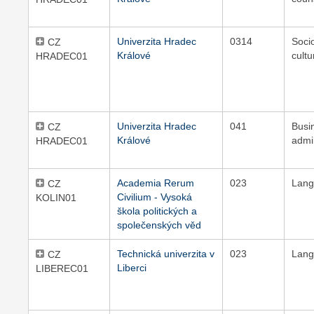
Univerzita Hradec
0314
Soci
CZ
Králové
cultu
HRADEC01
Univerzita Hradec
041
Busi
CZ
Králové
admi
HRADEC01
Academia Rerum
023
Lang
CZ
Civilium - Vysoká
KOLIN01
škola politických a
společenských věd
Technická univerzita v
023
Lang
CZ
Liberci
LIBEREC01