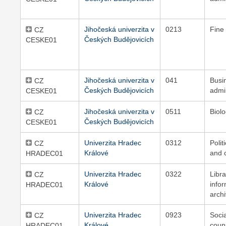
Jihočeská univerzita v
0213
Fine 
CZ
Českých Budějovicích
CESKE01
Jihočeská univerzita v
041
Busi
CZ
Českých Budějovicích
admi
CESKE01
Jihočeská univerzita v
0511
Biol
CZ
Českých Budějovicích
CESKE01
Univerzita Hradec
0312
Polit
CZ
Králové
and c
HRADEC01
Univerzita Hradec
0322
Libra
CZ
Králové
info
HRADEC01
archi
Univerzita Hradec
0923
Soci
CZ
Králové
coun
HRADEC01