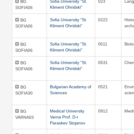
Sofia University "St.
023
Lang
BG
Kliment Ohridski"
SOFIA06
Sofia University "St.
0222
Hist
BG
Kliment Ohridski"
arch
SOFIA06
Sofia University "St.
0511
Biol
BG
Kliment Ohridski"
SOFIA06
Sofia University "St.
0531
Chem
BG
Kliment Ohridski"
SOFIA06
Bulgarian Academy of
0521
Envi
BG
Sciences
scie
SOFIA30
Medical University
0912
Medi
BG
Varna Prof. D-r
VARNA03
Paraskev Stojanov