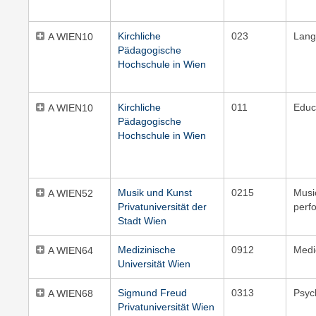
Kirchliche
023
Lang
A WIEN10
Pädagogische
Hochschule in Wien
Kirchliche
011
Educ
A WIEN10
Pädagogische
Hochschule in Wien
Musik und Kunst
0215
Musi
A WIEN52
Privatuniversität der
perf
Stadt Wien
Medizinische
0912
Medi
A WIEN64
Universität Wien
Sigmund Freud
0313
Psyc
A WIEN68
Privatuniversität Wien