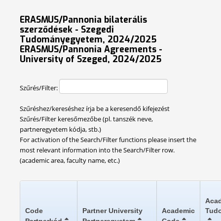
ERASMUS/Pannonia bilaterális
szerződések - Szegedi
Tudományegyetem, 2024/2025
ERASMUS/Pannonia Agreements -
University of Szeged, 2024/2025
Szűrés/Filter:
Szűréshez/kereséshez írja be a keresendő kifejezést
Szűrés/Filter keresőmezőbe (pl. tanszék neve,
partneregyetem kódja, stb.)
For activation of the Search/Filter functions please insert the
most relevant information into the Search/Filter row.
(academic area, faculty name, etc.)
Acad
Code
Partner University
Academic
Tudo