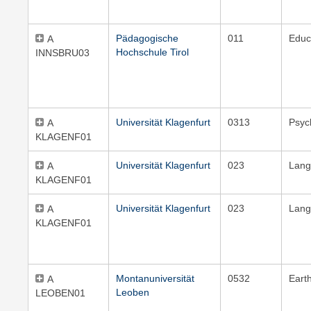
Pädagogische
011
Educ
A
Hochschule Tirol
INNSBRU03
Universität Klagenfurt
0313
Psyc
A
KLAGENF01
Universität Klagenfurt
023
Lang
A
KLAGENF01
Universität Klagenfurt
023
Lang
A
KLAGENF01
Montanuniversität
0532
Eart
A
Leoben
LEOBEN01