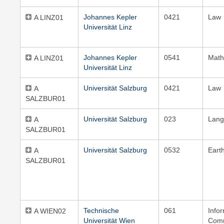
Johannes Kepler
0421
Law
A LINZ01
Universität Linz
Johannes Kepler
0541
Math
A LINZ01
Universität Linz
Universität Salzburg
0421
Law
A
SALZBUR01
Universität Salzburg
023
Lang
A
SALZBUR01
Universität Salzburg
0532
Eart
A
SALZBUR01
Technische
061
Info
A WIEN02
Universität Wien
Comm