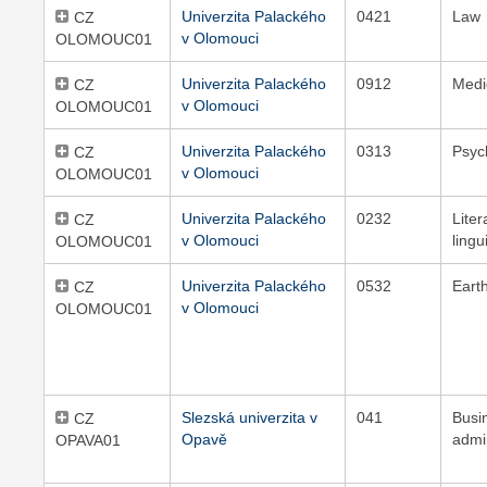
Univerzita Palackého
0421
Law
CZ
v Olomouci
OLOMOUC01
Univerzita Palackého
0912
Medi
CZ
v Olomouci
OLOMOUC01
Univerzita Palackého
0313
Psyc
CZ
v Olomouci
OLOMOUC01
Univerzita Palackého
0232
Lite
CZ
v Olomouci
lingu
OLOMOUC01
Univerzita Palackého
0532
Eart
CZ
v Olomouci
OLOMOUC01
Slezská univerzita v
041
Busi
CZ
Opavě
admi
OPAVA01