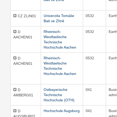
Univerzita Tomáše
0532
Eart
CZ ZLIN01
Bati ve Zlíně
Rheinisch-
0532
Eart
D
Westfaelische
AACHEN01
Technische
Hochschule Aachen
Rheinisch-
0532
Eart
D
Westfaelische
AACHEN01
Technische
Hochschule Aachen
Ostbayerische
041
Busi
D
Technische
admi
AMBERG01
Hochschule (OTH)
Hochschule Augsburg
041
Busi
D
admi
AUGSBUR02