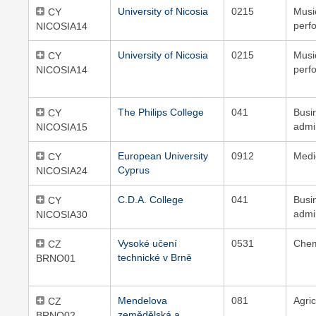
University of Nicosia
0215
Musi
CY
perf
NICOSIA14
University of Nicosia
0215
Musi
CY
perf
NICOSIA14
The Philips College
041
Busi
CY
admi
NICOSIA15
European University
0912
Medi
CY
Cyprus
NICOSIA24
C.D.A. College
041
Busi
CY
admi
NICOSIA30
Vysoké učení
0531
Chem
CZ
technické v Brně
BRNO01
Mendelova
081
Agric
CZ
zemědělská a
BRNO02