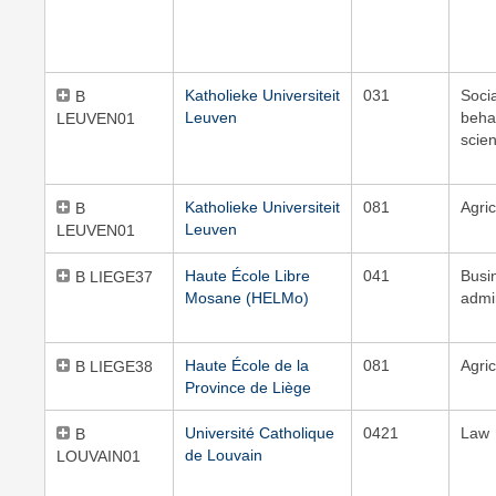
Katholieke Universiteit
031
Soci
B
Leuven
beha
LEUVEN01
scie
Katholieke Universiteit
081
Agric
B
Leuven
LEUVEN01
Haute École Libre
041
Busi
B LIEGE37
Mosane (HELMo)
admi
Haute École de la
081
Agric
B LIEGE38
Province de Liège
Université Catholique
0421
Law
B
de Louvain
LOUVAIN01