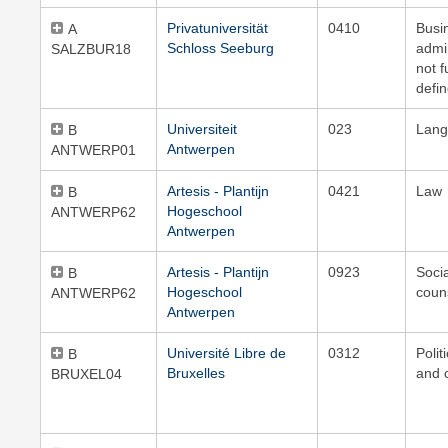
Privatuniversität
0410
Busi
A
Schloss Seeburg
admin
SALZBUR18
not f
defi
Universiteit
023
Lang
B
Antwerpen
ANTWERP01
Artesis - Plantijn
0421
Law
B
Hogeschool
ANTWERP62
Antwerpen
Artesis - Plantijn
0923
Soci
B
Hogeschool
coun
ANTWERP62
Antwerpen
Université Libre de
0312
Polit
B
Bruxelles
and c
BRUXEL04