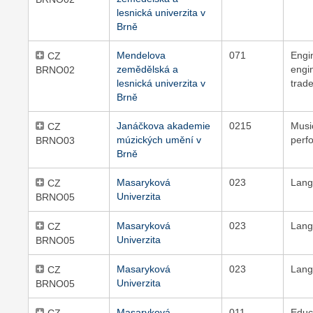
lesnická univerzita v
Brně
Mendelova
071
Engi
CZ
zemědělská a
engi
BRNO02
lesnická univerzita v
trad
Brně
Janáčkova akademie
0215
Musi
CZ
múzických umění v
perf
BRNO03
Brně
Masaryková
023
Lang
CZ
Univerzita
BRNO05
Masaryková
023
Lang
CZ
Univerzita
BRNO05
Masaryková
023
Lang
CZ
Univerzita
BRNO05
Masaryková
011
Educ