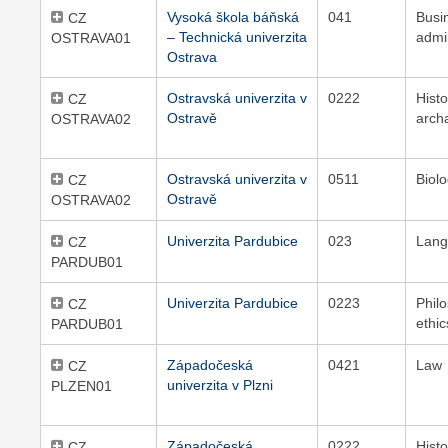
Vysoká škola báňská
041
Busi
CZ
– Technická univerzita
admi
OSTRAVA01
Ostrava
Ostravská univerzita v
0222
Hist
CZ
Ostravě
arch
OSTRAVA02
Ostravská univerzita v
0511
Biol
CZ
Ostravě
OSTRAVA02
Univerzita Pardubice
023
Lang
CZ
PARDUB01
Univerzita Pardubice
0223
Phil
CZ
ethic
PARDUB01
Západočeská
0421
Law
CZ
univerzita v Plzni
PLZEN01
Západočeská
0222
Hist
CZ