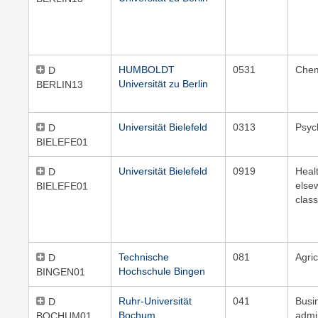
HUMBOLDT
0531
Chem
D
Universität zu Berlin
BERLIN13
Universität Bielefeld
0313
Psyc
D
BIELEFE01
Universität Bielefeld
0919
Healt
D
else
BIELEFE01
class
Technische
081
Agric
D
Hochschule Bingen
BINGEN01
Ruhr-Universität
041
Busi
D
Bochum
admi
BOCHUM01