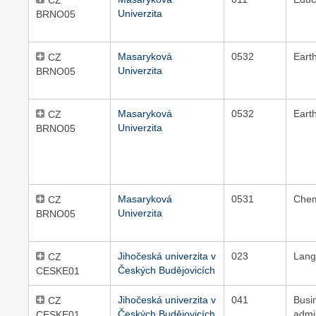
CZ
Univerzita
BRNO05
Masaryková
0532
Eart
CZ
Univerzita
BRNO05
Masaryková
0532
Eart
CZ
Univerzita
BRNO05
Masaryková
0531
Chem
CZ
Univerzita
BRNO05
Jihočeská univerzita v
023
Lang
CZ
Českých Budějovicích
CESKE01
Jihočeská univerzita v
041
Busi
CZ
Českých Budějovicích
admi
CESKE01