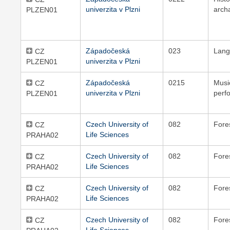
univerzita v Plzni
arch
PLZEN01
Západočeská
023
Lang
CZ
univerzita v Plzni
PLZEN01
Západočeská
0215
Musi
CZ
univerzita v Plzni
perf
PLZEN01
Czech University of
082
Fore
CZ
Life Sciences
PRAHA02
Czech University of
082
Fore
CZ
Life Sciences
PRAHA02
Czech University of
082
Fore
CZ
Life Sciences
PRAHA02
Czech University of
082
Fore
CZ