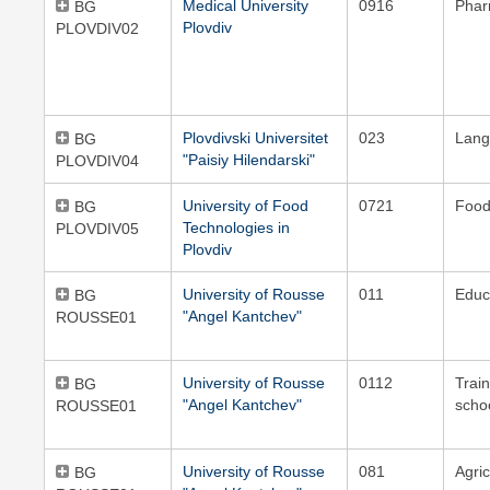
Medical University
0916
Pha
BG
Plovdiv
PLOVDIV02
Plovdivski Universitet
023
Lang
BG
"Paisiy Hilendarski"
PLOVDIV04
University of Food
0721
Food
BG
Technologies in
PLOVDIV05
Plovdiv
University of Rousse
011
Educ
BG
"Angel Kantchev"
ROUSSE01
University of Rousse
0112
Train
BG
"Angel Kantchev"
scho
ROUSSE01
University of Rousse
081
Agric
BG