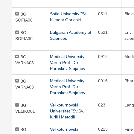
Sofia University "St.
0511
Biol
BG
Kliment Ohridski"
SOFIA06
Bulgarian Academy of
0521
Envi
BG
Sciences
scie
SOFIA30
Medical University
0912
Medi
BG
Varna Prof. D-r
VARNA03
Paraskev Stojanov
Medical University
0916
Pha
BG
Varna Prof. D-r
VARNA03
Paraskev Stojanov
Velikoturnovski
023
Lang
BG
Universitet "Sv.Sv.
VELIKO01
Kirill i Metodii"
Velikoturnovski
0213
Fine 
BG