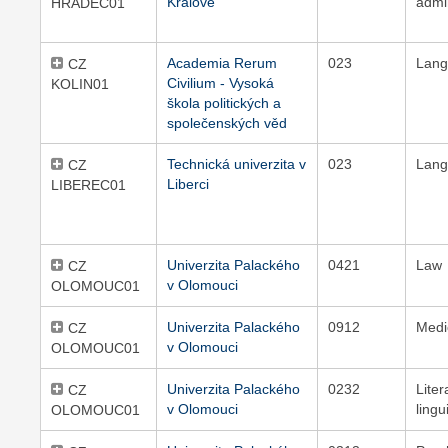
Králové
admi
HRADEC01
Academia Rerum
023
Lang
CZ
Civilium - Vysoká
KOLIN01
škola politických a
společenských věd
Technická univerzita v
023
Lang
CZ
Liberci
LIBEREC01
Univerzita Palackého
0421
Law
CZ
v Olomouci
OLOMOUC01
Univerzita Palackého
0912
Medi
CZ
v Olomouci
OLOMOUC01
Univerzita Palackého
0232
Lite
CZ
v Olomouci
lingu
OLOMOUC01