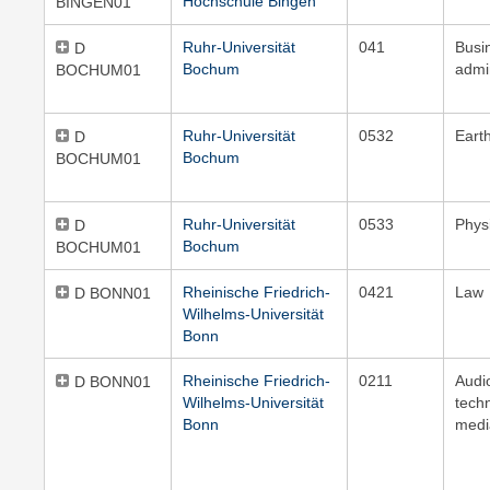
Hochschule Bingen
BINGEN01
Ruhr-Universität
041
Busi
D
Bochum
admi
BOCHUM01
Ruhr-Universität
0532
Eart
D
Bochum
BOCHUM01
Ruhr-Universität
0533
Phys
D
Bochum
BOCHUM01
Rheinische Friedrich-
0421
Law
D BONN01
Wilhelms-Universität
Bonn
Rheinische Friedrich-
0211
Audi
D BONN01
Wilhelms-Universität
tech
Bonn
medi