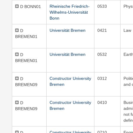
Rheinische Friedrich-
0533
Phys
D BONN01
Wilhelms-Universität
Bonn
Universität Bremen
0421
Law
D
BREMEN01
Universität Bremen
0532
Eart
D
BREMEN01
Constructor University
0312
Polit
D
Bremen
and c
BREMEN09
Constructor University
0410
Busi
D
Bremen
admin
BREMEN09
not f
defi
Constructor University
0710
Engi
D