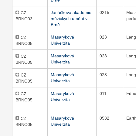
Brně
Janáčkova akademie
0215
Musi
CZ
múzických umění v
perf
BRNO03
Brně
Masaryková
023
Lang
CZ
Univerzita
BRNO05
Masaryková
023
Lang
CZ
Univerzita
BRNO05
Masaryková
023
Lang
CZ
Univerzita
BRNO05
Masaryková
011
Educ
CZ
Univerzita
BRNO05
Masaryková
0532
Eart
CZ
Univerzita
BRNO05