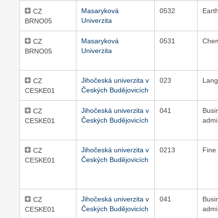
Masaryková
0532
Eart
CZ
Univerzita
BRNO05
Masaryková
0531
Chem
CZ
Univerzita
BRNO05
Jihočeská univerzita v
023
Lang
CZ
Českých Budějovicích
CESKE01
Jihočeská univerzita v
041
Busi
CZ
Českých Budějovicích
admi
CESKE01
Jihočeská univerzita v
0213
Fine 
CZ
Českých Budějovicích
CESKE01
Jihočeská univerzita v
041
Busi
CZ
Českých Budějovicích
admi
CESKE01