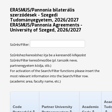
ERASMUS/Pannonia bilaterális
szerződések - Szegedi
Tudományegyetem, 2026/2027
ERASMUS/Pannonia Agreements -
University of Szeged, 2026/2027
Szűrés/Filter:
Szűréshez/kereséshez írja be a keresendő kifejezést
Szűrés/Filter keresőmezőbe (pl. tanszék neve,
partneregyetem kódja, stb.)
For activation of the Search/Filter functions please insert the
most relevant information into the Search/Filter row.
(academic area, faculty name, etc.)
Acad
Code
Partner University
Academic
Tudo