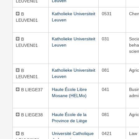
Leuven
LEUVEN01
Katholieke Universiteit
0531
Chem
B
Leuven
LEUVEN01
Katholieke Universiteit
031
Soci
B
Leuven
beha
LEUVEN01
scie
Katholieke Universiteit
081
Agric
B
Leuven
LEUVEN01
Haute École Libre
041
Busi
B LIEGE37
Mosane (HELMo)
admi
Haute École de la
081
Agric
B LIEGE38
Province de Liège
Université Catholique
0421
Law
B