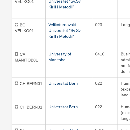
Universitet "Sv.Sv.
VELIKO01
Kirill i Metodii"
Velikoturnovski
023
Lang
BG
Universitet "Sv.Sv.
VELIKO01
Kirill i Metodii"
University of
0410
Busi
CA
Manitoba
admin
MANITOB01
not f
defi
Universität Bern
022
Huma
CH BERN01
(exc
lang
Universität Bern
022
Huma
CH BERN01
(exc
lang