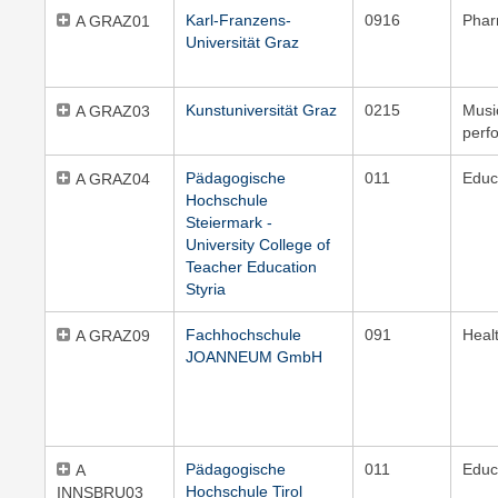
Karl-Franzens-
0916
Pha
A GRAZ01
Universität Graz
Kunstuniversität Graz
0215
Musi
A GRAZ03
perf
Pädagogische
011
Educ
A GRAZ04
Hochschule
Steiermark -
University College of
Teacher Education
Styria
Fachhochschule
091
Heal
A GRAZ09
JOANNEUM GmbH
Pädagogische
011
Educ
A
Hochschule Tirol
INNSBRU03