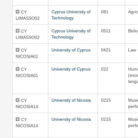
Cyprus University of
081
Agric
CY
Technology
LIMASSO02
Cyprus University of
0511
Biol
CY
Technology
LIMASSO02
University of Cyprus
0421
Law
CY
NICOSIA01
University of Cyprus
022
Huma
CY
(exc
NICOSIA01
lang
University of Nicosia
0215
Musi
CY
perf
NICOSIA14
University of Nicosia
0215
Musi
CY
perf
NICOSIA14