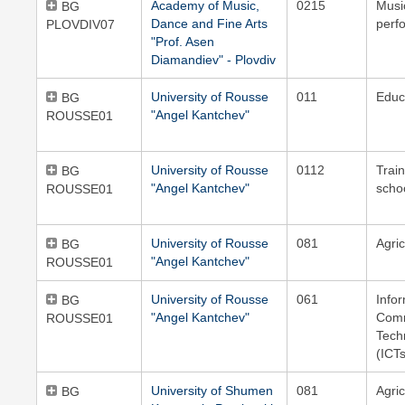
Academy of Music,
0215
Musi
BG
Dance and Fine Arts
perf
PLOVDIV07
"Prof. Asen
Diamandiev" - Plovdiv
University of Rousse
011
Educ
BG
"Angel Kantchev"
ROUSSE01
University of Rousse
0112
Train
BG
"Angel Kantchev"
scho
ROUSSE01
University of Rousse
081
Agric
BG
"Angel Kantchev"
ROUSSE01
University of Rousse
061
Info
BG
"Angel Kantchev"
Comm
ROUSSE01
Tech
(ICT
University of Shumen
081
Agric
BG