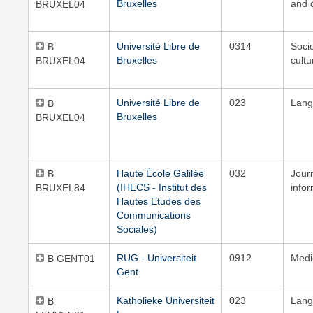
Bruxelles
and c
BRUXEL04
Université Libre de
0314
Soci
B
Bruxelles
cultu
BRUXEL04
Université Libre de
023
Lang
B
Bruxelles
BRUXEL04
Haute École Galilée
032
Jour
B
(IHECS - Institut des
info
BRUXEL84
Hautes Etudes des
Communications
Sociales)
RUG - Universiteit
0912
Medi
B GENT01
Gent
Katholieke Universiteit
023
Lang
B