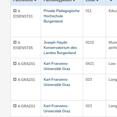
Partnerkód
Partneregyetem
Code
Private Pädagogische
011
Educ
A
Hochschule
EISENST01
Burgenland
Joseph Haydn
0215
Musi
A
Konservatorium des
perf
EISENST05
Landes Burgenland
Karl-Franzens-
0421
Law
A GRAZ01
Universität Graz
Karl-Franzens-
023
Lang
A GRAZ01
Universität Graz
Karl-Franzens-
023
Lang
A GRAZ01
Universität Graz