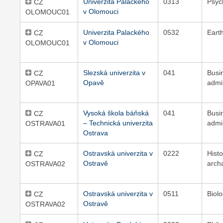
Univerzita Palackého
0313
Psyc
CZ
v Olomouci
OLOMOUC01
Univerzita Palackého
0532
Eart
CZ
v Olomouci
OLOMOUC01
Slezská univerzita v
041
Busi
CZ
Opavě
admi
OPAVA01
Vysoká škola báňská
041
Busi
CZ
– Technická univerzita
admi
OSTRAVA01
Ostrava
Ostravská univerzita v
0222
Hist
CZ
Ostravě
arch
OSTRAVA02
Ostravská univerzita v
0511
Biol
CZ
Ostravě
OSTRAVA02