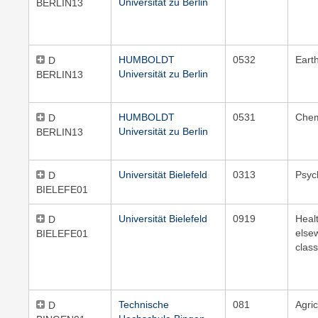
Universität zu Berlin
BERLIN13
HUMBOLDT
0532
Eart
D
Universität zu Berlin
BERLIN13
HUMBOLDT
0531
Chem
D
Universität zu Berlin
BERLIN13
Universität Bielefeld
0313
Psyc
D
BIELEFE01
Universität Bielefeld
0919
Healt
D
else
BIELEFE01
class
Technische
081
Agric
D