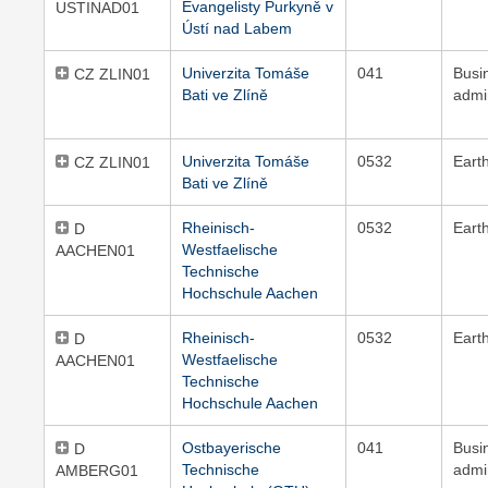
Evangelisty Purkyně v
USTINAD01
Ústí nad Labem
Univerzita Tomáše
041
Busi
CZ ZLIN01
Bati ve Zlíně
admi
Univerzita Tomáše
0532
Eart
CZ ZLIN01
Bati ve Zlíně
Rheinisch-
0532
Eart
D
Westfaelische
AACHEN01
Technische
Hochschule Aachen
Rheinisch-
0532
Eart
D
Westfaelische
AACHEN01
Technische
Hochschule Aachen
Ostbayerische
041
Busi
D
Technische
admi
AMBERG01