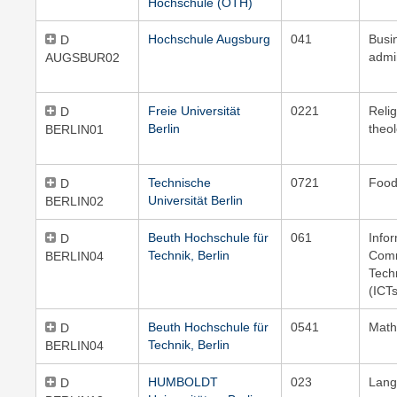
Hochschule (OTH)
Hochschule Augsburg
041
Busi
D
admi
AUGSBUR02
Freie Universität
0221
Reli
D
Berlin
theo
BERLIN01
Technische
0721
Food
D
Universität Berlin
BERLIN02
Beuth Hochschule für
061
Info
D
Technik, Berlin
Comm
BERLIN04
Tech
(ICT
Beuth Hochschule für
0541
Math
D
Technik, Berlin
BERLIN04
HUMBOLDT
023
Lang
D