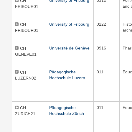
University of Fribourg
0312
Polit
CH
and c
FRIBOUR01
University of Fribourg
0222
Hist
CH
arch
FRIBOUR01
Université de Genève
0916
Pha
CH
GENEVE01
Pädagogische
011
Educ
CH
Hochschule Luzern
LUZERN02
Pädagogische
011
Educ
CH
Hochschule Zürich
ZURICH21