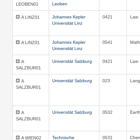
Leoben
LEOBEN01
Johannes Kepler
0421
Law
A LINZ01
Universität Linz
Johannes Kepler
0541
Math
A LINZ01
Universität Linz
Universität Salzburg
0421
Law
A
SALZBUR01
Universität Salzburg
023
Lang
A
SALZBUR01
Universität Salzburg
0532
Eart
A
SALZBUR01
Technische
0531
Chem
A WIEN02