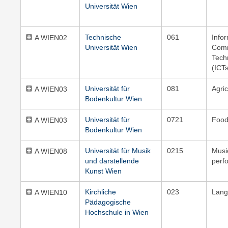
Universität Wien
Technische
061
Info
A WIEN02
Universität Wien
Comm
Tech
(ICT
Universität für
081
Agric
A WIEN03
Bodenkultur Wien
Universität für
0721
Food
A WIEN03
Bodenkultur Wien
Universität für Musik
0215
Musi
A WIEN08
und darstellende
perf
Kunst Wien
Kirchliche
023
Lang
A WIEN10
Pädagogische
Hochschule in Wien