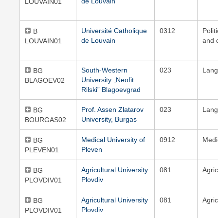
de Louvain
LOUVAIN01
Université Catholique
0312
Polit
B
de Louvain
and c
LOUVAIN01
South-Western
023
Lang
BG
University „Neofit
BLAGOEV02
Rilski” Blagoevgrad
Prof. Assen Zlatarov
023
Lang
BG
University, Burgas
BOURGAS02
Medical University of
0912
Medi
BG
Pleven
PLEVEN01
Agricultural University
081
Agric
BG
Plovdiv
PLOVDIV01
Agricultural University
081
Agric
BG
Plovdiv
PLOVDIV01