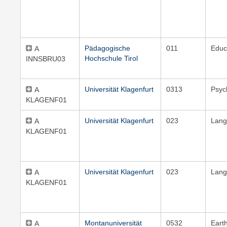
Pädagogische
011
Educ
A
Hochschule Tirol
INNSBRU03
Universität Klagenfurt
0313
Psyc
A
KLAGENF01
Universität Klagenfurt
023
Lang
A
KLAGENF01
Universität Klagenfurt
023
Lang
A
KLAGENF01
Montanuniversität
0532
Eart
A