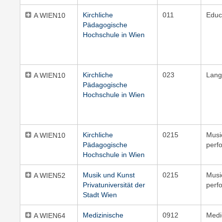
Kirchliche
011
Educ
A WIEN10
Pädagogische
Hochschule in Wien
Kirchliche
023
Lang
A WIEN10
Pädagogische
Hochschule in Wien
Kirchliche
0215
Musi
A WIEN10
Pädagogische
perf
Hochschule in Wien
Musik und Kunst
0215
Musi
A WIEN52
Privatuniversität der
perf
Stadt Wien
Medizinische
0912
Medi
A WIEN64