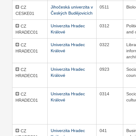
Jihočeská univerzita v
0511
Biol
CZ
Českých Budějovicích
CESKE01
Univerzita Hradec
0312
Polit
CZ
Králové
and c
HRADEC01
Univerzita Hradec
0322
Libra
CZ
Králové
info
HRADEC01
archi
Univerzita Hradec
0923
Soci
CZ
Králové
coun
HRADEC01
Univerzita Hradec
0314
Soci
CZ
Králové
cultu
HRADEC01
Univerzita Hradec
041
Busi
CZ