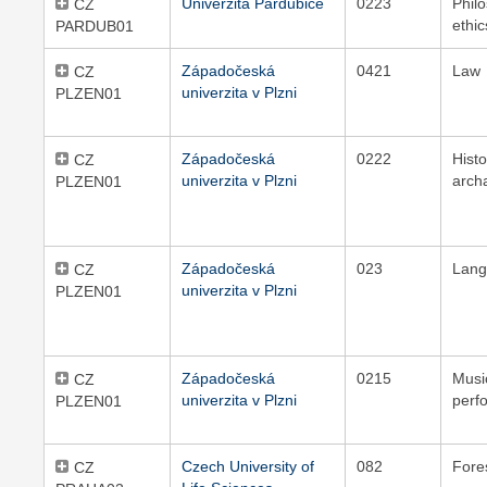
Univerzita Pardubice
0223
Phil
CZ
ethic
PARDUB01
Západočeská
0421
Law
CZ
univerzita v Plzni
PLZEN01
Západočeská
0222
Hist
CZ
univerzita v Plzni
arch
PLZEN01
Západočeská
023
Lang
CZ
univerzita v Plzni
PLZEN01
Západočeská
0215
Musi
CZ
univerzita v Plzni
perf
PLZEN01
Czech University of
082
Fore
CZ