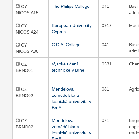
The Philips College
041
Busi
CY
admi
NICOSIA15
European University
0912
Medi
CY
Cyprus
NICOSIA24
C.D.A. College
041
Busi
CY
admi
NICOSIA30
Vysoké učení
0531
Chem
CZ
technické v Brně
BRNO01
Mendelova
081
Agric
CZ
zemědělská a
BRNO02
lesnická univerzita v
Brně
Mendelova
071
Engi
CZ
zemědělská a
engi
BRNO02
lesnická univerzita v
trad