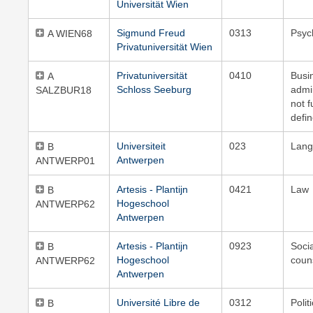
Universität Wien
Sigmund Freud
0313
Psyc
A WIEN68
Privatuniversität Wien
Privatuniversität
0410
Busi
A
Schloss Seeburg
admin
SALZBUR18
not f
defi
Universiteit
023
Lang
B
Antwerpen
ANTWERP01
Artesis - Plantijn
0421
Law
B
Hogeschool
ANTWERP62
Antwerpen
Artesis - Plantijn
0923
Soci
B
Hogeschool
coun
ANTWERP62
Antwerpen
Université Libre de
0312
Polit
B