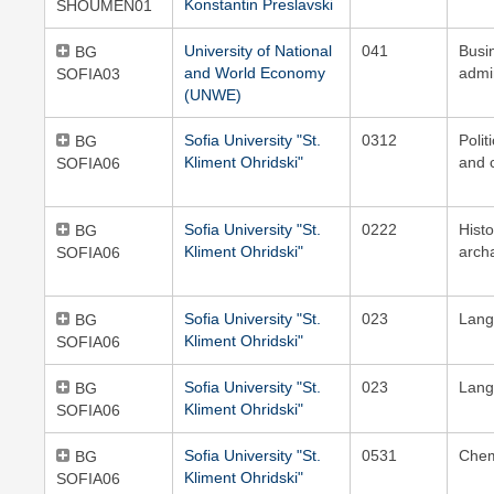
Konstantin Preslavski
SHOUMEN01
University of National
041
Busi
BG
and World Economy
admi
SOFIA03
(UNWE)
Sofia University "St.
0312
Polit
BG
Kliment Ohridski"
and c
SOFIA06
Sofia University "St.
0222
Hist
BG
Kliment Ohridski"
arch
SOFIA06
Sofia University "St.
023
Lang
BG
Kliment Ohridski"
SOFIA06
Sofia University "St.
023
Lang
BG
Kliment Ohridski"
SOFIA06
Sofia University "St.
0531
Chem
BG
Kliment Ohridski"
SOFIA06