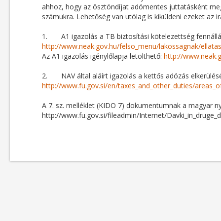
ahhoz, hogy az ösztöndíjat adómentes juttatásként megka
számukra. Lehetőség van utólag is kiküldeni ezeket az i
1. A1 igazolás a TB biztosítási kötelezettség fennállá
http://www.neak.gov.hu/felso_menu/lakossagnak/ellata
Az A1 igazolás igénylőlapja letölthető:
http://www.neak.
2. NAV által aláírt igazolás a kettős adózás elkerülés
http://www.fu.gov.si/en/taxes_and_other_duties/areas_o
A 7. sz. melléklet (KIDO 7) dokumentumnak a magyar nyelv
http://www.fu.gov.si/fileadmin/Internet/Davki_in_dru