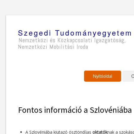
Szegedi Tudományegyetem
Nemzetközi és Közkapcsolati Igazgatóság,
Nemzetközi Mobilitási Iroda
Nyitóoldal
C
Fontos információ a Szlovéniába 
A Szlovéniába kiutazó ösztöndíjas
oktatók
nak a szokás