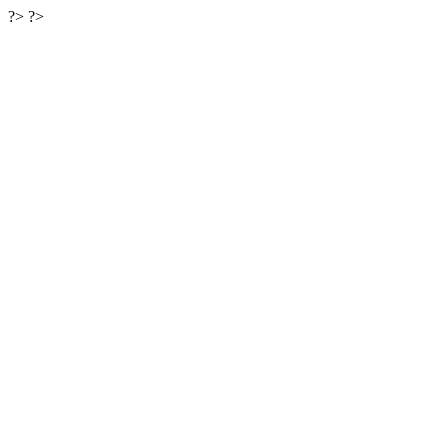
?>
?>