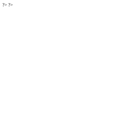
?>
?>