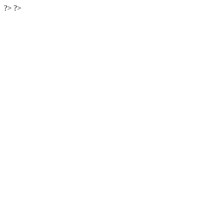
?>
?>