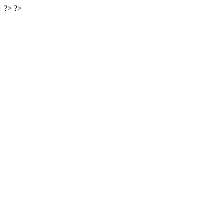
?>
?>