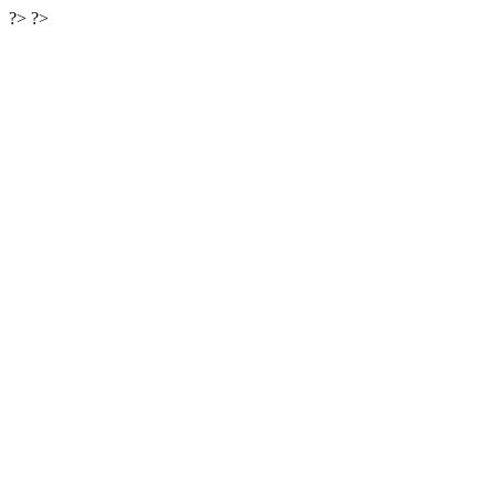
?>
?>